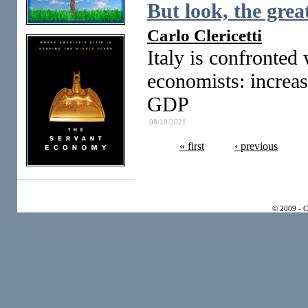
But look, the great
Carlo Clericetti
Italy is confronte
economists: increas
GDP
08/10/2021
« first
‹ previous
© 2009 - 