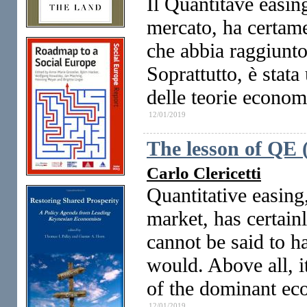
Il Quantitave easing
mercato, ha certame
che abbia raggiunto 
Soprattutto, è stat
delle teorie econo
12/01/2019
The lesson of QE 
Carlo Clericetti
Quantitative easing
market, has certain
cannot be said to ha
would. Above all, i
of the dominant ec
12/01/2019