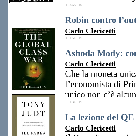
16/05/2019
Robin contro l’ou
Books
Carlo Clericetti
10/05/2019
Ashoda Mody: com
Carlo Clericetti
Che la moneta unica
l’economista di Pri
unico non c’è alcu
09/03/2019
La lezione del QE 
Carlo Clericetti