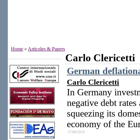
Home
»
Articoles & Papers
Carlo Clericetti
Institutes
German deflationa
Carlo Clericetti
In Germany investme
negative debt rates
squeezing its dome
economy of the Eu
27/06/2019