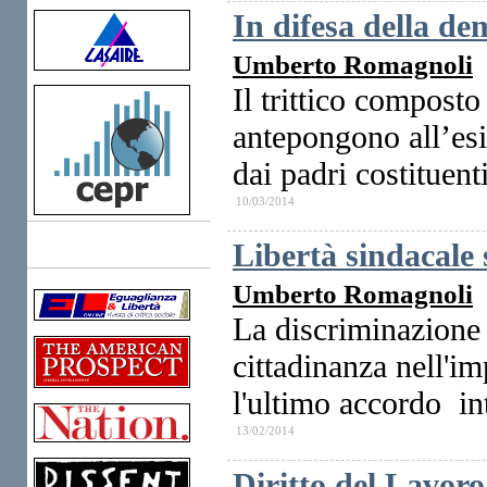
In difesa della de
Umberto Romagnoli
Il trittico composto 
antepongono all’esi
dai padri costituent
10/03/2014
Libertà sindacale 
Links
Umberto Romagnoli
La discriminazione d
cittadinanza nell'i
l'ultimo accordo in
13/02/2014
Diritto del Lavoro 