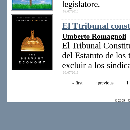
legislatore.
09/07/2013
El Ttribunal const
Umberto Romagnoli
El Tribunal Constit
del Estatuto de los
excluir a los sindic
09/07/2013
« first
‹ previous
1
© 2009 - 