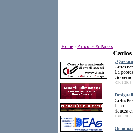
Home
»
Articoles & Papers
Carlos
Institutes
¿Qué que
Carlos Be
La pobrez
Gobierno
03/11/2013
Desiguali
Carlos Be
La crisis
riqueza e
03/05/2013
Ortodoxi