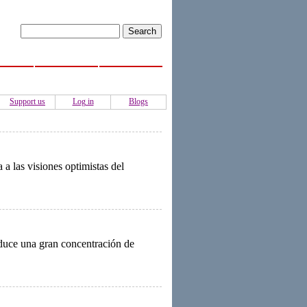
ISS
Activities
Authors
Support us
Log in
Blogs
a las visiones optimistas del
duce una gran concentración de