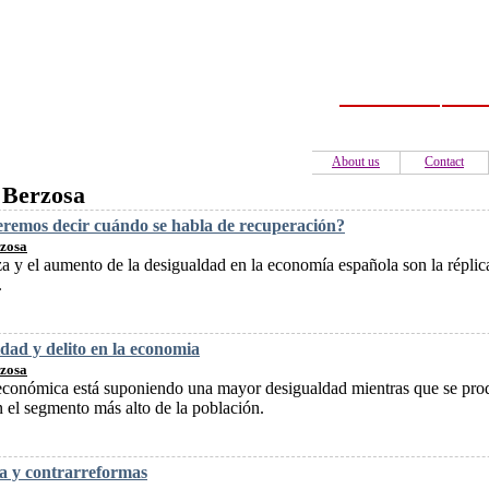
Home
C
About us
Contact
 Berzosa
remos decir cuándo se habla de recuperación?
rzosa
a y el aumento de la desigualdad en la economía española son la réplica 
.
dad y delito en la economia
rzosa
 económica está suponiendo una mayor desigualdad mientras que se pro
n el segmento más alto de la población.
a y contrarreformas