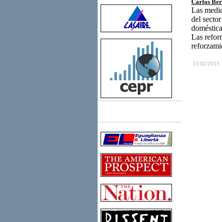
Carlos Be
Las medid
del secto
doméstica
Las refor
reforzamie
11/02/2013
Links