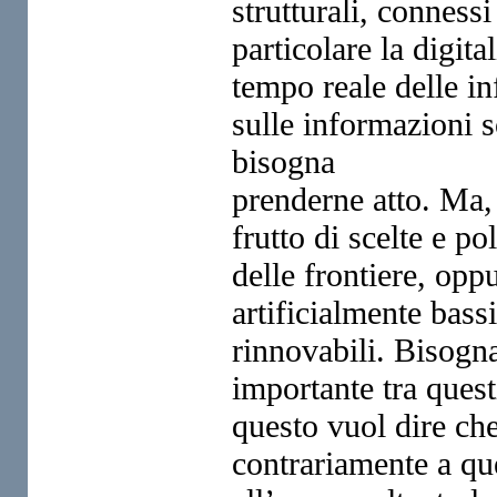
strutturali, conness
particolare la
digita
tempo reale delle
in
sulle informazioni
bisogna
prenderne a
tto. Ma
frutto di scelte e po
delle frontiere, oppu
artificialmente bass
rinnovabili.
Bisogna
importante
tra ques
questo
vuol dire ch
contrariamente
a qu