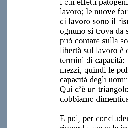
i cui
effetti patogen
lavoro; le nuove
for
di lavoro sono il ri
ognuno si trova da 
può contare sulla so
libertà sul lavoro è
termini di capacità:
mezzi, quindi le pol
capacità degli uomin
Qui
c’è un triangolo
dobbiamo
dimentica
E poi, per concluder
riguarda
anche le im