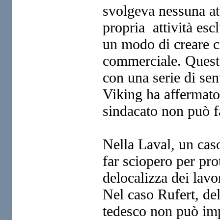
svolgeva nessuna att
propria
attività es
un modo di
creare 
commerciale. Ques
con una serie di se
Viking ha affermato
sindacato non può fa
Nella Laval, un caso
far
sciopero per prot
delocalizza
dei lavor
Nel caso Rufert,
de
tedesco non può im