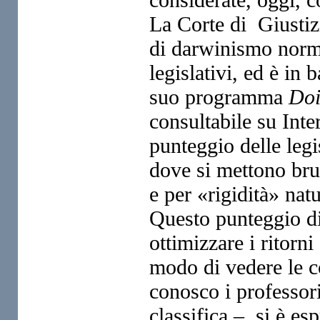
La Corte di
Giustiz
di darwinismo
norm
legislativi, ed è in 
suo programma
Doi
consultabile su Inte
punteggio
delle legi
dove si mettono
bru
e per «rigidità» na
Questo punteggio d
ottimizzare i ritorni
modo di vedere le c
conosco i professor
classifica –, si è e