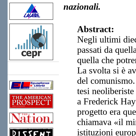
nazionali.
Abstract:
Negli ultimi di
passati da quel
quella che potr
La svolta si è 
Links
del comunismo. 
tesi neoliberiste
a Frederick
Haye
progetto era que
chiamava «il mir
istituzioni euro