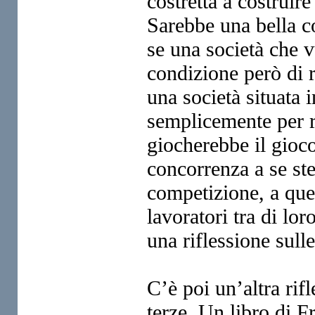
co
stretta a costrui
Sarebbe una
bella c
se una società che
v
condizione però di 
una società situata
semplicemente per 
giocherebbe il gioc
concorrenza a se st
competizione, a quel
lavoratori
tra di lor
una riflessione
sull
C’è poi un’altra rif
terze.
Un libro di 