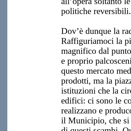
all’opera soltanto l
politiche reversibili.
Dov’è dunque la radi
Raffiguriamoci
la p
magnifico dal
punto
e proprio palcosce
questo mercato med
prodotti, ma la piaz
istituzioni che la c
edifici: ci sono le 
realizzano e produc
il
Municipio, che si 
di questi
scambi. Que