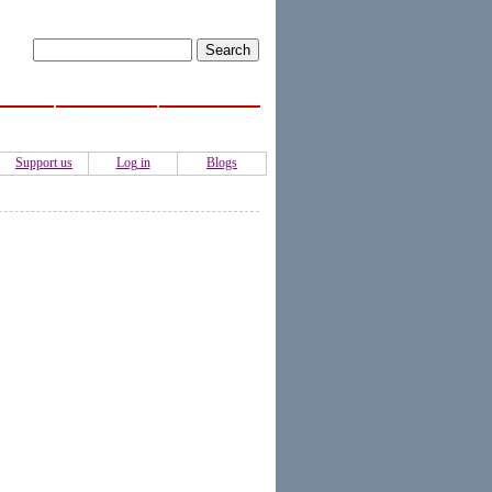
ISS
Activities
Authors
Support us
Log in
Blogs