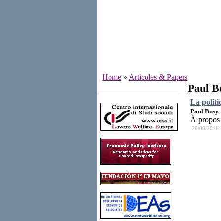
Home
»
Articoles & Papers
Paul B
Institutes
La politiq
Paul Busy
À propos 
26/06/2016