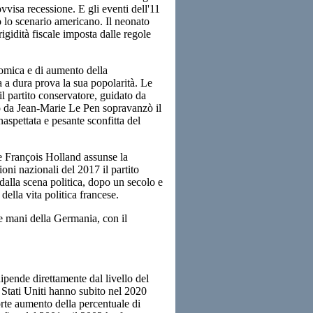
vvisa recessione. E gli eventi dell'11
lo scenario americano. Il neonato
gidità fiscale imposta dalle regole
nomica e di aumento della
a a dura prova la sua popolarità. Le
l partito conservatore, guidato da
o da Jean-Marie Le Pen sopravanzò il
naspettata e pesante sconfitta del
 e François Holland assunse la
oni nazionali del 2017 il partito
 dalla scena politica, dopo un secolo e
della vita politica francese.
e mani della Germania, con il
dipende direttamente dal livello del
 Stati Uniti hanno subito nel 2020
orte aumento della percentuale di