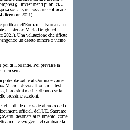
, compresi gli investimenti pubblici…
a spesa sociale, né possiamo soffocare
24 dicembre 2021).
le politica dell'Eurozona. Non a caso,
ate dai signori Mario Draghi ed
2021). Una valutazione che riflette
detengonoo un debito minore o vicino
 e poi di Hollande. Poi prevalse la
si ripresenta.
i potrebbe salire al Quirinale come
o. Macron dovrà affrontare il test
so, i prossimi mesi ci diranno se la
elle prossime stagioni.
aghi, allude due volte al ruolo della
 documenti ufficiali dell'UE. Sapremo
i governi, destinata al fallimento, come
ettivamente svolgere nel cambiare la