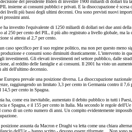
decisione del presidente Biden di investire 1900 miliardi di dollari tra l
 PIL insieme ai consumi pubblici e privati. E la disoccupazione è scesa da
ei livelli più bassi degli ultimi decenni. Ora sono previsti nuovi importa
ei prossimi anni.
e ha investito l'equivalente di 1250 miliardi di dollari nei due anni dell
o al 250 per cento del PIL, il più alto registrato a livello globale, ma la c
one si attesta al 2,7 per cento.
un caso specifico per il suo regime politico, ma non per questo meno si
produzione e consumi sono diminuiti drasticamente. L'intervento in ques
gli investimenti. Gli elevati investimenti nel settore pubblico, dalle str
zione, al reddito delle famiglie e ai consumi. Il 2001 ha visto un aumento
 alti dell'ultimo decennio.
e Europea prevale una posizione diversa. La disoccupazione nazionale c
erenze, raggiungendo un limitato 3,3 per cento in Germania contro il 7,6 p
 il 14,5 per cento in Spagna.
a ha, come era inevitabile, aumentato il debito pubblico in tutti i Paesi,
ncia e Spagna, e il 155 per cento in Italia. Ma secondo le regole dell'Ue
l corso di un certo numero di anni. Un compito evidentemente impossibil
cupazione.
 posizione assunta da Macron e Draghi va letta come una chiara alternat
bilancio dell'Ue – hanno scritto - devono essere riformate… Non sono ne