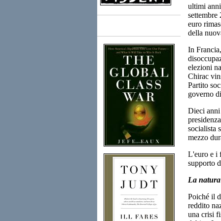
ultimi anni
settembre 
euro rimas
Books
della nuo
In Francia
disoccupaz
elezioni n
Chirac vin
Partito soc
governo di 
Dieci anni
presidenza 
socialista
mezzo duran
L'euro e i
supporto 
La natura 
Poiché il d
reddito na
una crisi 