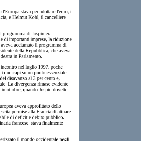
l'Europa stava per adottare l'euro, i
cia, e Helmut Kohl, il cancelliere
 Il programma di Jospin era
e di importanti imprese, la riduzione
ia aveva acclamato il programma di
residente della Repubblica, che aveva
 destra in Parlamento.
incontro nel luglio 1997, poche
a i due capi su un punto essenziale.
del disavanzo al 3 per cento e,
nale. La divergenza rimase evidente
a in ottobre, quando Jospin dovette
uropea aveva approfittato dello
cita permise alla Francia di attuare
bile di deficit e debito pubblico.
inaria francese, stava finalmente
tterizzato il mondo occidentale negli