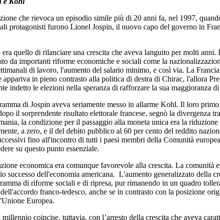
n e Kohl
zione che rievoca un episodio simile più di 20 anni fa, nel 1997, quando 
pali protagonisti furono Lionel Jospin, il nuovo capo del governo in Fran
o era quello di rilanciare una crescita che aveva languito per molti anni.
zato da importanti riforme economiche e sociali come la nazionalizzazion
ettimanali di lavoro, l'aumento del salario minimo, e così via. La Franc
 appariva in pieno contrasto alla politica di destra di Chirac, l'allora P
te indetto le elezioni nella speranza di rafforzare la sua maggioranza di
ramma di Jospin aveva seriamente messo in allarme Kohl. Il loro primo 
opo il sorprendente risultato elettorale francese, segnò la divergenza tr
mania, la condizione per il passaggio alla moneta unica era la riduzione 
mente, a zero, e il del debito pubblico al 60 per cento del reddito nazio
uccessivi fino all'incontro di tutti i paesi membri della Comunità europe
cedere su questo punto essenziale.
azione economica era comunque favorevole alla crescita. La comunità e
rio successo dell'economia americana. L'aumento generalizzato della cres
gramma di riforme sociali e di ripresa, pur rimanendo in un quadro tollera
 dell'accordo franco-tedesco, anche se in contrasto con la posizione orig
l'Unione Europea.
 millennio coincise, tuttavia, con l’arresto della crescita che aveva cara