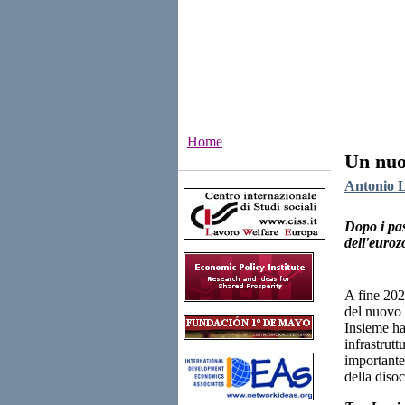
Home
Un nuov
Institutes
Antonio L
Dopo i pas
dell'euroz
A fine 202
del nuovo 
Insieme ha
infrastrut
importante
della diso