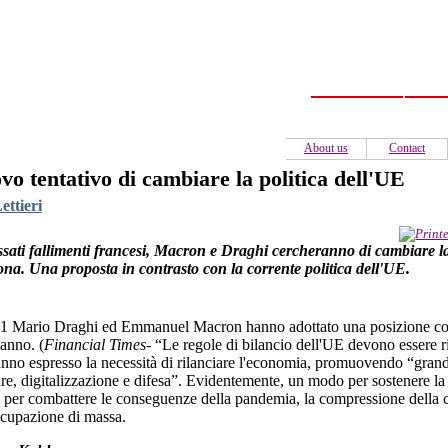
Home
C
About us
Contact
o tentativo di cambiare la politica dell'UE
ettieri
sati fallimenti francesi, Macron e Draghi cercheranno di cambiare la 
ona. Una proposta in contrasto con la corrente politica dell'UE.
1 Mario Draghi ed Emmanuel Macron hanno adottato una posizione comu
anno. (
Financial Times
- “Le regole di bilancio dell'UE devono essere r
nno espresso la necessità di rilanciare l'economia, promuovendo “grandi
ture, digitalizzazione e difesa”. Evidentemente, un modo per sostenere la
 per combattere le conseguenze della pandemia, la compressione della cr
ccupazione di massa.