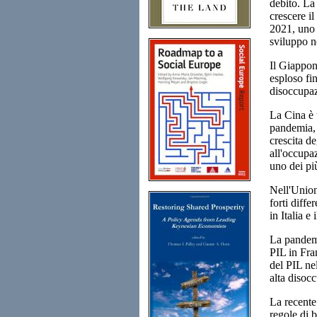
debito. La 
crescere il
2021, uno d
sviluppo n
Il Giappon
esploso fin
disoccupazi
La Cina è 
pandemia, 
crescita de
all'occupa
uno dei più
Nell'Union
forti diff
in Italia e
La pandemi
PIL in Fra
del PIL ne
alta disoc
La recente
regole di 