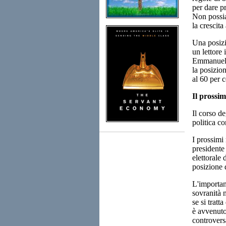
per dare pr
Non possiam
la crescita
Una posizi
un lettore 
Emmanuel M
la posizio
al 60 per c
Il prossi
Il corso de
politica co
I prossimi
presidente
elettorale 
posizione d
L'importan
sovranità 
se si tratt
è avvenuto
controvers