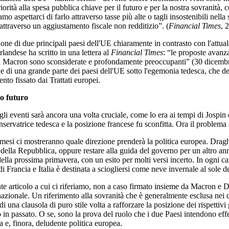
iorità alla spesa pubblica chiave per il futuro e per la nostra sovranità
o aspettarci di farlo attraverso tasse più alte o tagli insostenibili nell
 attraverso un aggiustamento fiscale non redditizio”. (
Financial Times
, 
one di due principali paesi dell'UE chiaramente in contrasto con l'attua
irlandese ha scritto in una lettera al
Financial Times
: “le proposte avanz
acron sono sconsiderate e profondamente preoccupanti” (30 dicembre 
ne di una grande parte dei paesi dell'UE sotto l'egemonia tedesca, che 
ento fissato dai Trattati europei.
mo futuro
gli eventi sarà ancora una volta cruciale, come lo era ai tempi di Jospin
nservatrice tedesca e la posizione francese fu sconfitta. Ora il problema 
 mesi ci mostreranno quale direzione prenderà la politica europea. Dragh
 della Repubblica, oppure restare alla guida del governo per un altro ann
della prossima primavera, con un esito per molti versi incerto. In ogni ca
i Francia e Italia è destinata a sciogliersi come neve invernale al sole d
te articolo a cui ci riferiamo, non a caso firmato insieme da Macron e Dr
nazionale. Un riferimento alla sovranità che è generalmente esclusa nei
a di una clausola di puro stile volta a rafforzare la posizione dei rispettiv
 in passato. O se, sono la prova del ruolo che i due Paesi intendono eff
a e, finora, deludente politica europea.