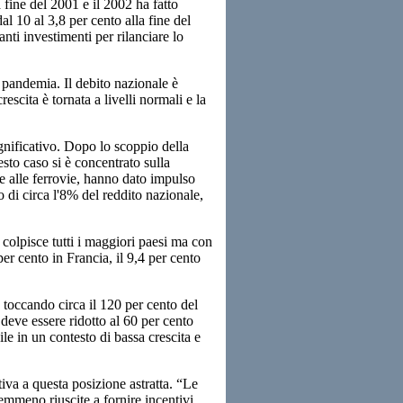
a fine del 2001 e il 2002 ha fatto
l 10 al 3,8 per cento alla fine del
nti investimenti per rilanciare lo
a pandemia. Il debito nazionale è
rescita è tornata a livelli normali e la
gnificativo. Dopo lo scoppio della
to caso si è concentrato sulla
ade alle ferrovie, hanno dato impulso
 di circa l'8% del reddito nazionale,
olpisce tutti i maggiori paesi ma con
er cento in Francia, il 9,4 per cento
 toccando circa il 120 per cento del
 deve essere ridotto al 60 per cento
e in un contesto di bassa crescita e
iva a questa posizione astratta. “Le
mmeno riuscite a fornire incentivi