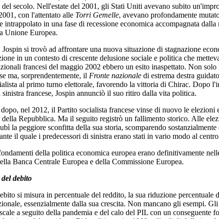
 del secolo. Nell'estate del 2001, gli Stati Uniti avevano subito un'impro
2001, con l'attentato alle
Torri Gemelle
, avevano profondamente mutato 
e intrappolato in una fase di recessione economica accompagnata dalla ri
va Unione Europea.
, Jospin si trovò ad affrontare una nuova situazione di stagnazione eco
ione in un contesto di crescente delusione sociale e politica che mettev
azionali francesi del maggio 2002 ebbero un esito inaspettato. Non solo i
se ma, sorprendentemente, il
Fronte nazionale
di estrema destra guidat
ialista al primo turno elettorale, favorendo la vittoria di Chirac. Dopo l'i
sinistra francese, Jospin annunciò il suo ritiro dalla vita politica.
 dopo, nel 2012, il Partito socialista francese vinse di nuovo le elezioni
della Repubblica. Ma il seguito registrò un fallimento storico. Alle elezi
 subì la peggiore sconfitta della sua storia, scomparendo sostanzialmente
te il quale i predecessori di sinistra erano stati in vario modo al centro 
 fondamenti della politica economica europea erano definitivamente nell
della Banca Centrale Europea e della Commissione Europea.
del debito
ebito si misura in percentuale del reddito, la sua riduzione percentuale 
zionale, essenzialmente dalla sua crescita. Non mancano gli esempi. Gli
fiscale a seguito della pandemia e del calo del PIL con un conseguente f