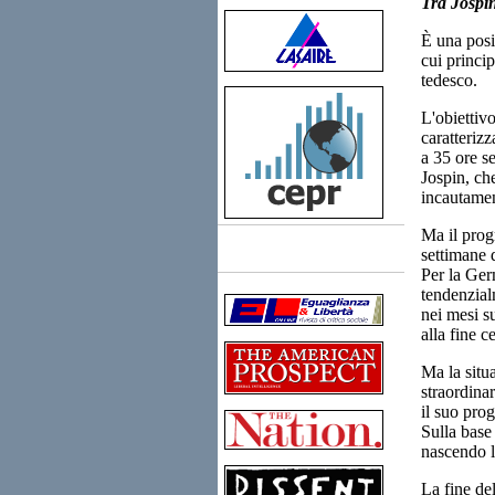
Tra Jospi
È una posi
cui princi
tedesco.
L'obiettiv
caratteriz
a 35 ore s
Jospin, che
incautamen
Ma il prog
settimane d
Links
Per la Ger
tendenzial
nei mesi s
alla fine 
Ma la situ
straordina
il suo pro
Sulla base
nascendo 
La fine del