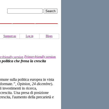
ISS
Activities
Authors
Support us
Log in
Blogs
Printer-friendly version
politica che frena la crescita
ne sulla politica europea in vista
iformate.
”, Opinion, 24 dicembre
).
 investimenti in ricerca,
 crescita. Una presa di posizione
escita, l'aumento della precarietà e