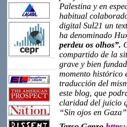
Palestina y en espe
habitual colaborado
digital Sul21 un te
ha denominado Hux
perdeu os olhos”.
C
compartido de la si
grave y bien fundado
Links
momento histórico e
traducción del mism
este blog, que podr
claridad del juicio
“Sin ojos en Gaza”
Tarso Genro
https