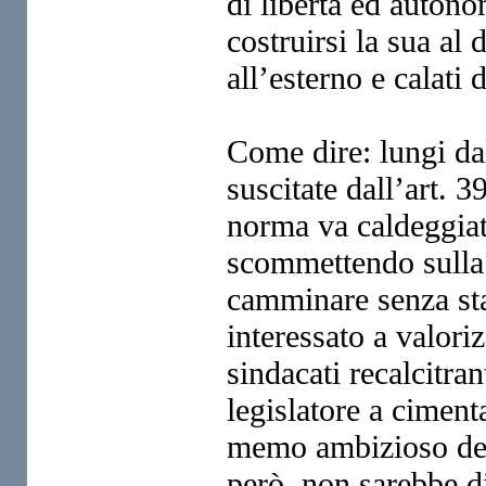
di libertà ed auton
costruirsi la sua al 
all’esterno e calati d
Come dire: lungi da
suscitate dall’art. 3
norma va caldeggiat
scommettendo sulla 
camminare senza sta
interessato a valori
sindacati recalcitran
legislatore a ciment
memo ambizioso dell
però, non sarebbe di