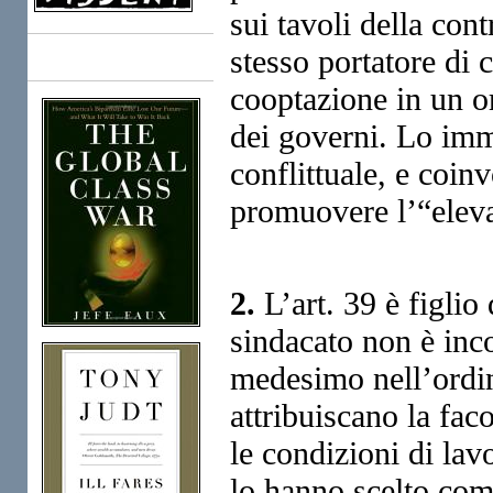
sui tavoli della con
stesso portatore di 
Books
cooptazione in un o
dei governi. Lo imm
conflittuale, e coin
promuovere l’“eleva
2.
L’art. 39 è figlio 
sindacato non è inc
medesimo nell’ordin
attribuiscano la fac
le condizioni di lav
lo hanno scelto com