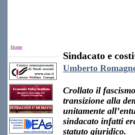
Home
Sindacato e cost
Institutes
Umberto Romagno
Crollato il fascismo
transizione alla de
unitamente all’ent
sindacato infatti e
statuto giuridico.