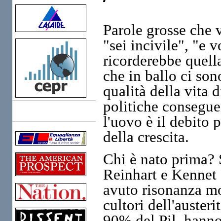
Parole grosse che 
"sei incivile", "e 
ricorderebbe quella
che in ballo ci sono
qualità della vita 
politiche conseguent
Links
l'uovo è il debito 
della crescita.
Chi è nato prima?
Reinhart e Kennet
avuto risonanza mo
cultori dell'auster
90% del Pil, hanno 