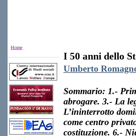
Home
I 50 anni dello S
Institutes
Umberto Romagno
Sommario: 1.- Prim
abrogare. 3.- La le
L’ininterrotto domin
come centro privat
costituzione. 6.- N