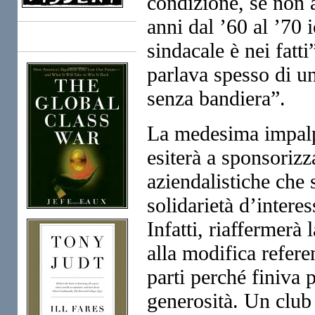
condizione, se non a
anni dal ’60 al ’70 i
Books
sindacale è nei fat
parlava spesso di u
senza bandiera”.
La medesima impalpa
esiterà a sponsorizz
aziendalistiche che 
solidarietà d’interes
Infatti, riaffermerà 
alla modifica referen
parti perché finiva 
generosità. Un club 