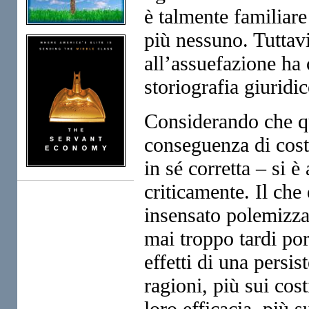
è talmente familiar
più nessuno. Tuttav
all’assuefazione ha 
storiografia giuridi
Considerando che qu
conseguenza di costr
in sé corretta – si 
criticamente. Il che 
insensato polemizza
mai troppo tardi pors
effetti di una persis
ragioni, più sui cost
loro efficacia, più s