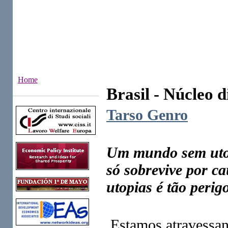
Home
Brasil - Núcleo d
Institutes
Tarso Genro
Um mundo sem utop
só sobrevive por ca
utopias é tão perig
Estamos atravessan