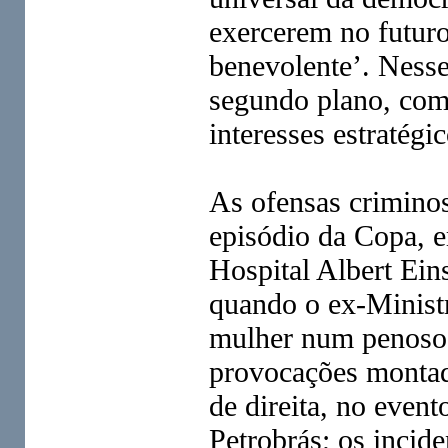
exercerem no futur
benevolente’. Ness
segundo plano, com
interesses estratégi
As ofensas crimino
episódio da Copa, e
Hospital Albert Ein
quando o ex-Minis
mulher num penoso 
provocações montada
de direita, no even
Petrobrás; os incide