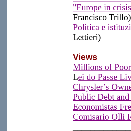
"Europe in crisi
Francisco Trillo)
Politica e istituz
Lettieri)
Views
Millions of Poo
L
ei do Passe Liv
Chrysler’s Owner
Public Debt an
Economistas Fren
Comisario Olli 
_____________